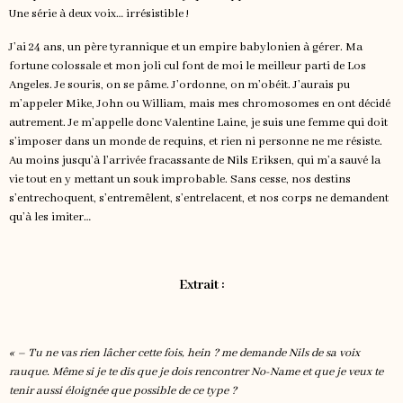
Une série à deux voix… irrésistible !
J’ai 24 ans, un père tyrannique et un empire babylonien à gérer. Ma
fortune colossale et mon joli cul font de moi le meilleur parti de Los
Angeles. Je souris, on se pâme. J’ordonne, on m’obéit. J’aurais pu
m’appeler Mike, John ou William, mais mes chromosomes en ont décidé
autrement. Je m’appelle donc Valentine Laine, je suis une femme qui doit
s’imposer dans un monde de requins, et rien ni personne ne me résiste.
Au moins jusqu’à l’arrivée fracassante de Nils Eriksen, qui m’a sauvé la
vie tout en y mettant un souk improbable. Sans cesse, nos destins
s’entrechoquent, s’entremêlent, s’entrelacent, et nos corps ne demandent
qu’à les imiter…
Extrait :
« – Tu ne vas rien lâcher cette fois, hein ? me demande Nils de sa voix
rauque. Même si je te dis que je dois rencontrer No-Name et que je veux te
tenir aussi éloignée que possible de ce type ?