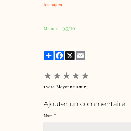
les pages.
9,5/10
Ma note :
Partager
Facebook
X
Email
★
★
★
★
★
1
vote. Moyenne
0
sur 5.
Ajouter un commentaire
Nom