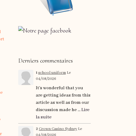
s
l
ort
c
Derniers commentaires
1
school uniform
Le
04/08/2026
It's wonderful that you
le
are getting ideas from this
article as well as from our
discussion made he ...
Lire
la suite
p
2
Crown Casino Sydney
Le
r
04/08/2026