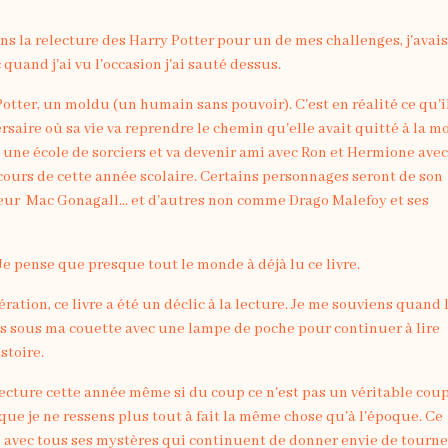
ns la relecture des Harry Potter pour un de mes challenges, j'avai
quand j'ai vu l'occasion j'ai sauté dessus.
Potter, un moldu (un humain sans pouvoir). C'est en réalité ce qu'i
saire où sa vie va reprendre le chemin qu'elle avait quitté à la m
d, une école de sorciers et va devenir ami avec Ron et Hermione ave
 cours de cette année scolaire. Certains personnages seront de son
ur Mac Gonagall... et d'autres non comme Drago Malefoy et ses
. Je pense que presque tout le monde à déjà lu ce livre.
ion, ce livre a été un déclic à la lecture. Je me souviens quand 
ais sous ma couette avec une lampe de poche pour continuer à lire
stoire.
 lecture cette année même si du coup ce n'est pas un véritable cou
 que je ne ressens plus tout à fait la même chose qu'à l'époque. Ce
re avec tous ses mystères qui continuent de donner envie de tourne