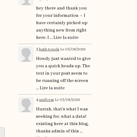
hey there and thank you
for your information – I
have certainly picked up
anything new from right
here. I ...
Lire la suite
3
bath towels
Le 03/08/2026
Howdy just wanted to give
you a quick heads up. The
text in your post seem to
be running off the screen
...
Lire la suite
4
uniform
Le 03/08/2026
Hurrah, that's what I was
seeking for, what a data!
existing here at this blog,
thanks admin of this ...