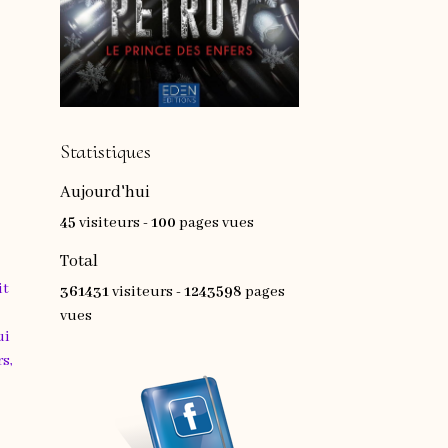
Statistiques
Aujourd'hui
45
visiteurs -
100
pages vues
Total
it
361431
visiteurs -
1243598
pages
vues
ui
rs,