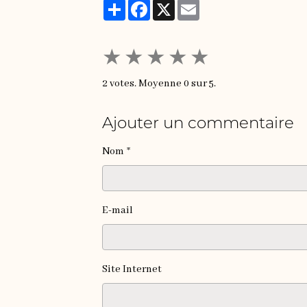
Partager
Facebook
X
Email
★
★
★
★
★
2
votes. Moyenne
0
sur 5.
Ajouter un commentaire
Nom
E-mail
Site Internet