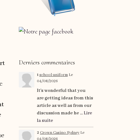
Derniers commentaires
rt
1
school uniform
Le
04/08/2026
c
It's wonderful that you
are getting ideas from this
nt
article as well as from our
discussion made he ...
Lire
e
la suite
2
Crown Casino Sydney
Le
ue
04/08/2026