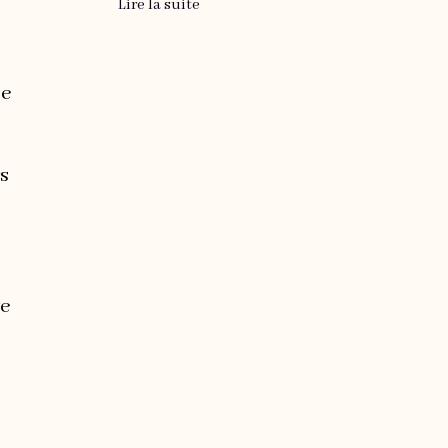
Lire la suite
se
rs
te
e