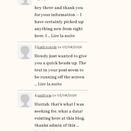
hey there and thank you
for your information – I
have certainly picked up
anything new from right
here. I ...
Lire la suite
3
bath towels
Le 03/08/2026
Howdy just wanted to give
you a quick heads up. The
text in your post seem to
be running off the screen
...
Lire la suite
4
uniform
Le 03/08/2026
Hurrah, that's what I was
seeking for, what a data!
existing here at this blog,
thanks admin of this ...