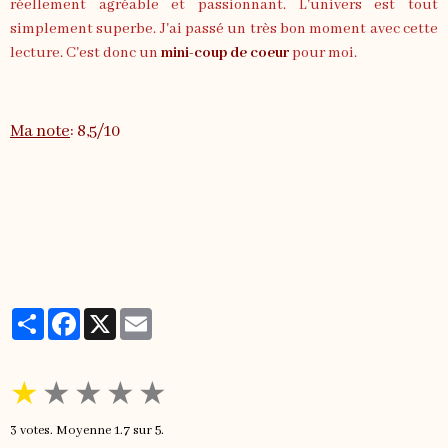
réellement agréable et passionnant. L'univers est tout
simplement superbe. J'ai passé un très bon moment avec cette
lecture. C'est donc un
mini-coup de coeur
pour moi.
Ma note
: 8,5/10
Partager
Facebook
X
Email
★
★
★
★
★
3
votes. Moyenne
1.7
sur 5.