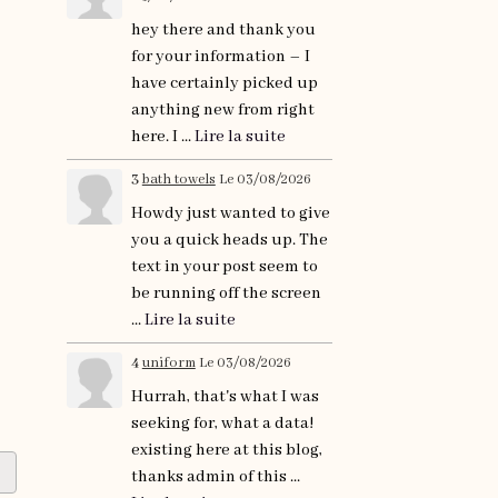
hey there and thank you
for your information – I
have certainly picked up
anything new from right
here. I ...
Lire la suite
3
bath towels
Le 03/08/2026
Howdy just wanted to give
you a quick heads up. The
text in your post seem to
be running off the screen
...
Lire la suite
4
uniform
Le 03/08/2026
Hurrah, that's what I was
seeking for, what a data!
existing here at this blog,
thanks admin of this ...