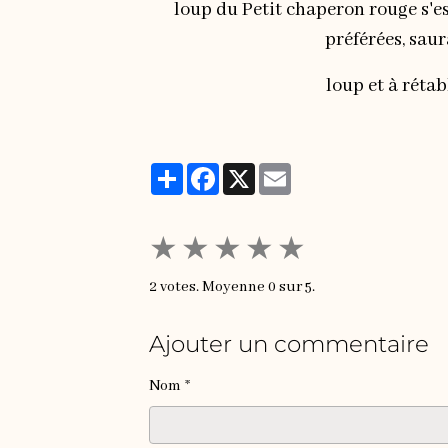
loup du Petit chaperon rouge s'es
préférées, saur
loup et à réta
Partager
Facebook
X
Email
★
★
★
★
★
2
votes. Moyenne
0
sur 5.
Ajouter un commentaire
Nom