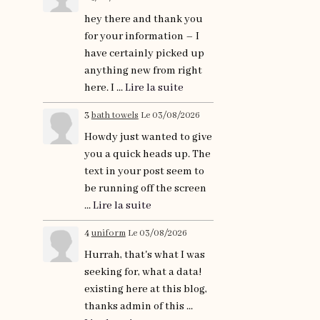
hey there and thank you
for your information – I
have certainly picked up
anything new from right
here. I ...
Lire la suite
3
bath towels
Le 03/08/2026
Howdy just wanted to give
you a quick heads up. The
text in your post seem to
be running off the screen
...
Lire la suite
4
uniform
Le 03/08/2026
Hurrah, that's what I was
seeking for, what a data!
existing here at this blog,
thanks admin of this ...