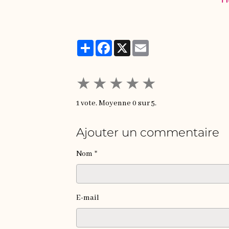
Partager
Facebook
X
Email
★
★
★
★
★
1
vote. Moyenne
0
sur 5.
Ajouter un commentaire
Nom
E-mail