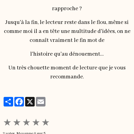
rapproche ?
Jusqu'à la fin, le lecteur reste dans le flou, même si
comme moi il a en tête une multitude d'idées, on ne
connaît vraiment le fin mot de
l'histoire qu'au dénouement...
Un très chouette moment de lecture que je vous
recommande.
Partager
Facebook
X
Email
★
★
★
★
★
2
votes. Moyenne
0
sur 5.