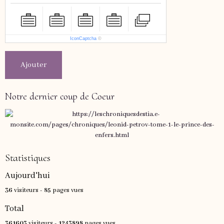
IconCaptcha
©
Ajouter
Notre dernier coup de Coeur
Statistiques
Aujourd'hui
36
visiteurs -
85
pages vues
Total
361603
visiteurs -
1243898
pages vues