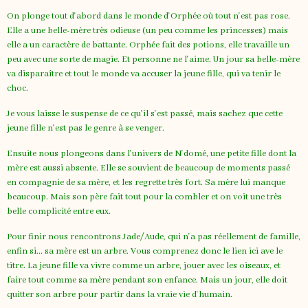
On plonge tout d'abord dans le monde d'Orphée où tout n'est pas rose.
Elle a une belle-mère très odieuse (un peu comme les princesses) mais
elle a un caractère de battante. Orphée fait des potions, elle travaille un
peu avec une sorte de magie. Et personne ne l'aime. Un jour sa belle-mère
va disparaître et tout le monde va accuser la jeune fille, qui va tenir le
choc.
Je vous laisse le suspense de ce qu'il s'est passé, mais sachez que cette
jeune fille n'est pas le genre à se venger.
Ensuite nous plongeons dans l'univers de N'domé, une petite fille dont la
mère est aussi absente. Elle se souvient de beaucoup de moments passé
en compagnie de sa mère, et les regrette très fort. Sa mère lui manque
beaucoup. Mais son père fait tout pour la combler et on voit une très
belle complicité entre eux.
Pour finir nous rencontrons Jade/Aude, qui n'a pas réellement de famille,
enfin si... sa mère est un arbre. Vous comprenez donc le lien ici ave le
titre. La jeune fille va vivre comme un arbre, jouer avec les oiseaux, et
faire tout comme sa mère pendant son enfance. Mais un jour, elle doit
quitter son arbre pour partir dans la vraie vie d'humain.